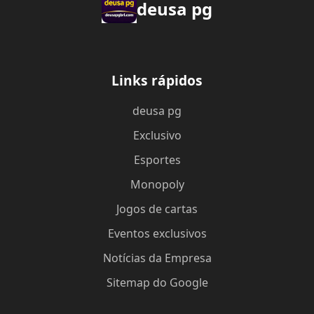
deusa pg
Links rápidos
deusa pg
Exclusivo
Esportes
Monopoly
Jogos de cartas
Eventos exclusivos
Notícias da Empresa
Sitemap do Google