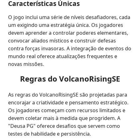
Características Únicas
O jogo inclui uma série de níveis desafiadores, cada
um exigindo uma estratégia única. Os jogadores
devem aprender a controlar poderes elementares,
convocar aliados místicos e construir defesas
contra forças invasoras. A integração de eventos do
mundo real oferece atualizações frequentes e
novas missões.
Regras do VolcanoRisingSE
As regras do VolcanoRisingSE são projetadas para
encorajar a criatividade e pensamento estratégico.
Os jogadores começam com recursos limitados e
devem coletar mais à medida que progridem. A
"Deusa PG" oferece desafios que servem como
testes de habilidade e persistência.