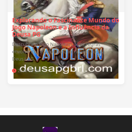
Explorando o Fascinante Mundo do
Jogo Napoleon e a Influência da
Deusa PG
Descubra o jogo Napoleon, suas regras
envolventes e a conexão intrigante com a
Deusa PG.
2026-03-20