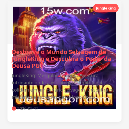
JungleKing
Desbrave o Mundo Selvagem de
JungleKing e Descubra o Poder da
Deusa PG
JungleKing: Mergulhe em uma aventura
intrigante onde a estratégia e a mitologia
colidem em um cenário selvagem. Descubra os
mistérios e as regras deste jogo único.
2026-05-12