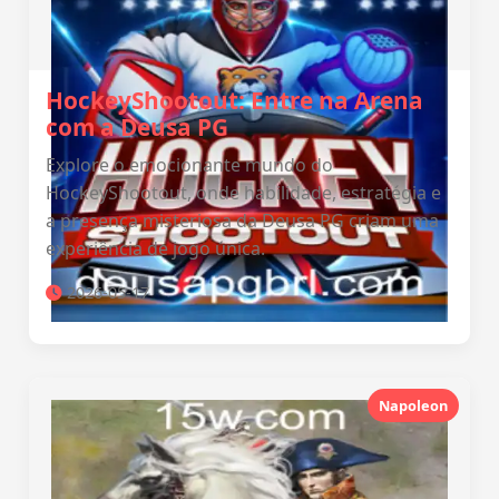
HockeyShootout: Entre na Arena
com a Deusa PG
Explore o emocionante mundo do
HockeyShootout, onde habilidade, estratégia e
a presença misteriosa da Deusa PG criam uma
experiência de jogo única.
2026-05-17
Napoleon