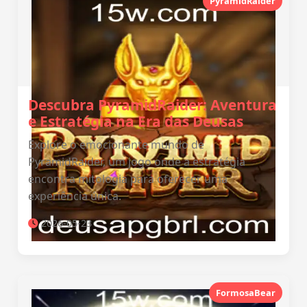
PyramidRaider
Descubra PyramidRaider: Aventura
e Estratégia na Era das Deusas
Explore o emocionante mundo de
PyramidRaider, um jogo onde a estratégia
encontra mitologia para oferecer uma
experiência única.
2026-05-23
FormosaBear