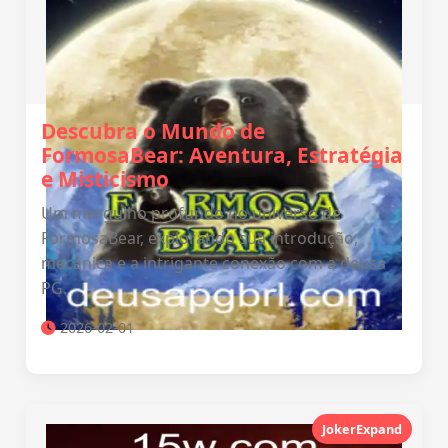
Descubra o Mundo de
FormosaBear: Aventura, Estratégia
e Misticismo
Um mergulho profundo no universo de
FormosaBear, explorando sua introdução,
mecânica e a intrigante conexão com a deusa
PG.
2026-02-01
JokerExpand