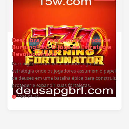
Descubra o Fascinante Mundo de
BurningFort: O Jogo de Estratégia
Revolucionário
BurningFort é um emocionante jogo de
estratégia onde os jogadores assumem o papel
de deuses em uma batalha épica para construir,
proteger e expandir suas fortalezas.
2026-05-16