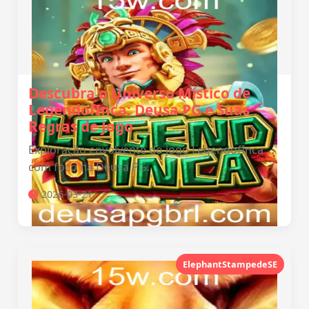
Descubra o Universo Místico de
LegendofInca: Deusa PG e Suas
Regras de Jogo
Exploração envolvente do jogo LegendofInca
com foco na Deusa PG.
2026-03-21
ElephantStampedeSE