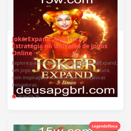
JokerExpand: Aventura e
Estratégia no Universo de Jogos
Online
Explore o emocionante mundo de JokerExpand,
um jogo que combina estratégia e aventura,
com inspirações na mitologia e mecânicas
inovadoras.
2026-03-29
LegendofInca