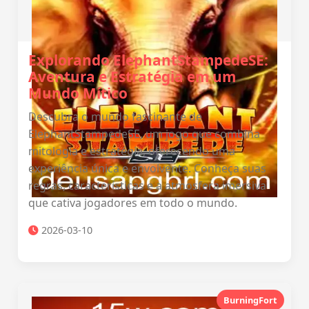
Explorando ElephantStampedeSE:
Aventura e Estratégia em um
Mundo Mítico
Descubra o mundo fascinante de
ElephantStampedeSE, um jogo que combina
mitologia e estratégia, oferecendo uma
experiência única e envolvente. Conheça suas
regras, características e a atmosfera imersiva
que cativa jogadores em todo o mundo.
2026-03-10
BurningFort