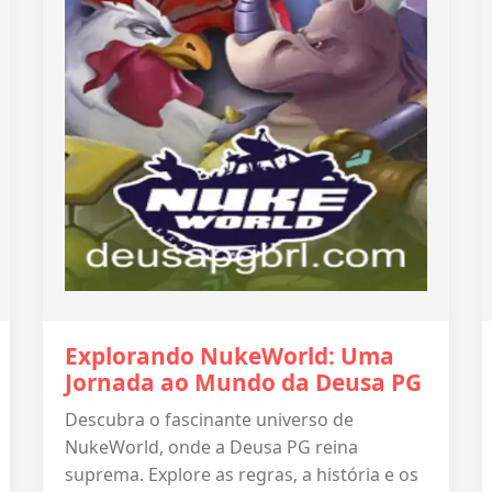
Explorando NukeWorld: Uma
Jornada ao Mundo da Deusa PG
Descubra o fascinante universo de
NukeWorld, onde a Deusa PG reina
suprema. Explore as regras, a história e os