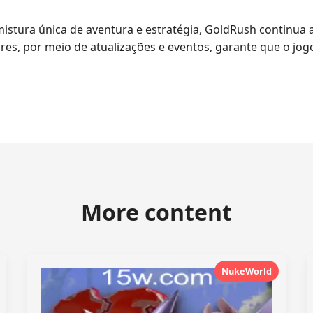
stura única de aventura e estratégia, GoldRush continua a
ores, por meio de atualizações e eventos, garante que o jo
More content
NukeWorld