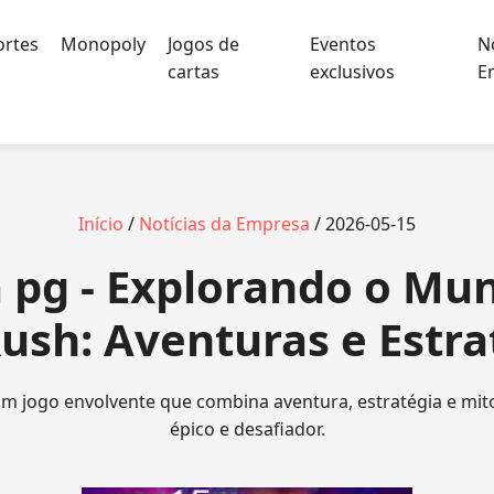
ortes
Monopoly
Jogos de
Eventos
N
cartas
exclusivos
E
Início
/
Notícias da Empresa
/ 2026-05-15
 pg - Explorando o Mu
ush: Aventuras e Estra
m jogo envolvente que combina aventura, estratégia e mit
épico e desafiador.