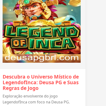
Descubra o Universo Místico de
LegendofInca: Deusa PG e Suas
Regras de Jogo
Exploração envolvente do jogo
LegendofInca com foco na Deusa PG.