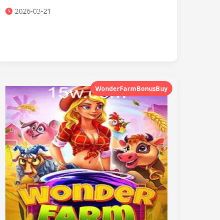
2026-03-21
WonderFarmBonusBuy