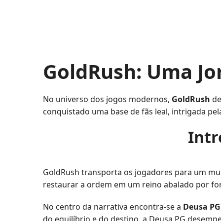
GoldRush: Uma Jor
No universo dos jogos modernos,
GoldRush
de
conquistado uma base de fãs leal, intrigada pe
Int
GoldRush transporta os jogadores para um mun
restaurar a ordem em um reino abalado por forç
No centro da narrativa encontra-se a
Deusa PG
do equilíbrio e do destino, a Deusa PG desemp