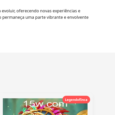
 evoluir, oferecendo novas experiências e
go permaneça uma parte vibrante e envolvente
LegendofInca