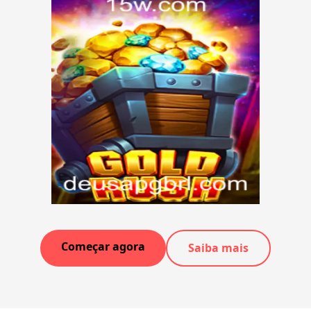
Começar agora
Saiba mais