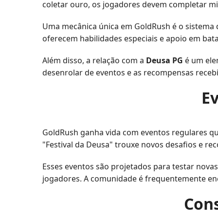
coletar ouro, os jogadores devem completar mi
Uma mecânica única em GoldRush é o sistema d
oferecem habilidades especiais e apoio em bata
Além disso, a relação com a
Deusa PG
é um ele
desenrolar de eventos e as recompensas recebi
Ev
GoldRush ganha vida com eventos regulares q
"Festival da Deusa" trouxe novos desafios e r
Esses eventos são projetados para testar novas
jogadores. A comunidade é frequentemente encor
Cons